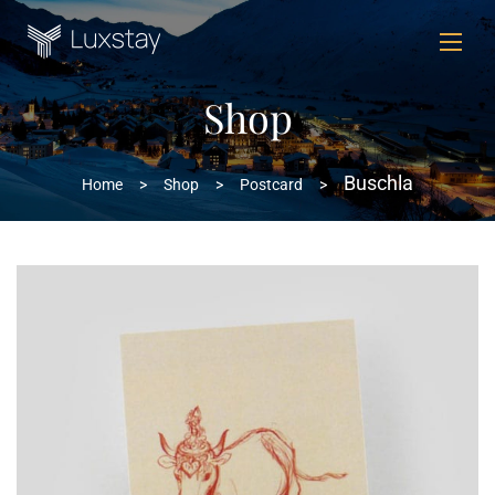
Shop
Buschla
Home
>
Shop
>
Postcard
>