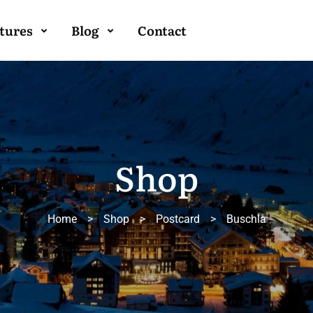
tures
Blog
Contact
Shop
Home
>
Shop
>
Postcard
>
Buschla