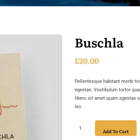
Buschla
£
20.00
Pellentesque habitant morbi tr
egestas. Vestibulum tortor quam
libero sit amet quam egestas se
leo.
Add To Cart